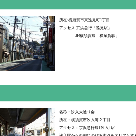
所在:横須賀市東逸見町1丁目
アクセス:京浜急行「逸見駅」
JR横須賀線「横須賀駅」
名称：汐入大通り会
所在：横須賀市汐入町２丁目
アクセス：京浜急行線｢汐入｣駅
汐入駅から西側にのびる街路をエリアとす