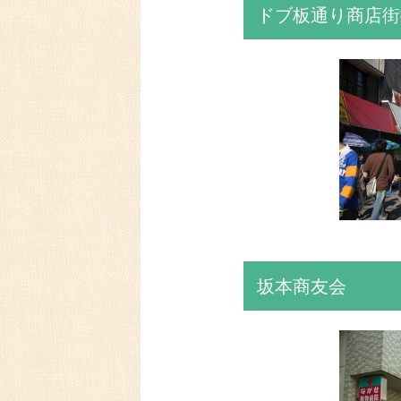
ドブ板通り商店街
坂本商友会