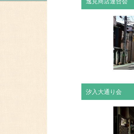
逸見商店連合会
汐入大通り会