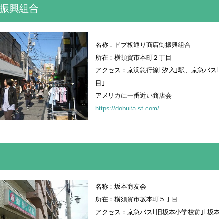
振興組合
名称：ドブ板通り商店街振興組合
所在：横須賀市本町２丁目
アクセス：京浜急行線｢汐入｣駅、京急バス
目｣
アメリカに一番近い商店会
https://dobuita-st.com/
名称：坂本商友会
所在：横須賀市坂本町５丁目
アクセス：京急バス｢旧坂本小学校前｣｢坂本