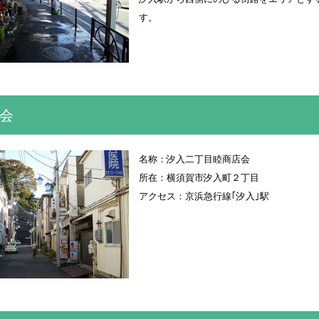
す。
会
名称：汐入二丁目睦商店会
所在：横須賀市汐入町２丁目
アクセス：京浜急行線｢汐入｣駅