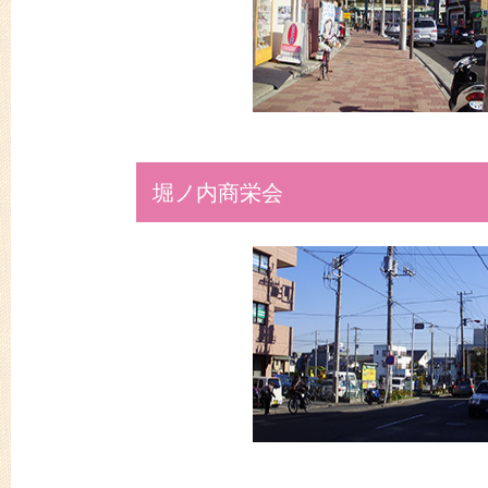
堀ノ内商栄会